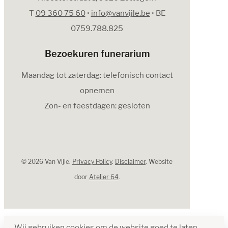
T
09 360 75 60
•
info@vanvijle.be
• BE
0759.788.825
Bezoekuren funerarium
Maandag tot zaterdag: telefonisch contact
opnemen
Zon- en feestdagen: gesloten
© 2026 Van Vijle.
Privacy Policy
.
Disclaimer
. Website
door
Atelier 64
.
Wij gebruiken cookies om de website goed te laten